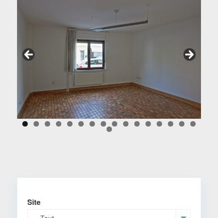
Site
-- Tout --