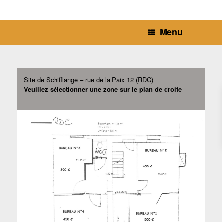
Menu
Site de Schifflange – rue de la Paix 12 (RDC)
Veuillez sélectionner une zone sur le plan de droite